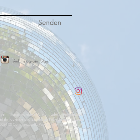
Senden
Auf Instagram folgen
vermittlungsprojekte sind nicht oder unterfinanziert.
 ihr laufende und zukünftige Projekte unterstützen.
 3024 00 Commerzbank;
PayPal:
juleimnet@gmx.de
Merci ✨