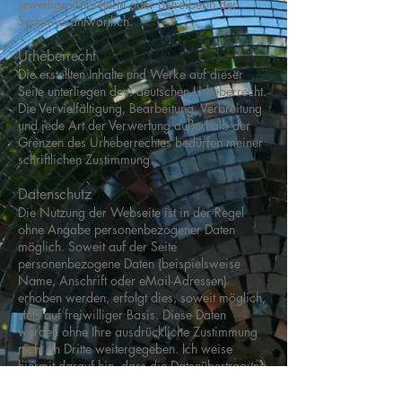
jeweilige AnbieterIn oder BetreiberIn der
Seiten verantwortlich.
Urheberrecht
Die erstellten Inhalte und Werke auf dieser
Seite unterliegen dem deutschen Urheberrecht.
Die Vervielfältigung, Bearbeitung, Verbreitung
und jede Art der Verwertung außerhalb der
Grenzen des Urheberrechtes bedürfen meiner
schriftlichen Zustimmung.
Datenschutz
Die Nutzung der Webseite ist in der Regel
ohne Angabe personenbezogener Daten
möglich. Soweit auf der Seite
personenbezogene Daten (beispielsweise
Name, Anschrift oder eMail-Adressen)
erhoben werden, erfolgt dies, soweit möglich,
stets auf freiwilliger Basis. Diese Daten
werden ohne Ihre ausdrückliche Zustimmung
nicht an Dritte weitergegeben. Ich weise
hiermit darauf hin, dass die Datenübertragung
im Internet (z.B. bei der Kommunikation per E-
Mail) Sicherheitslücken aufweisen kann.